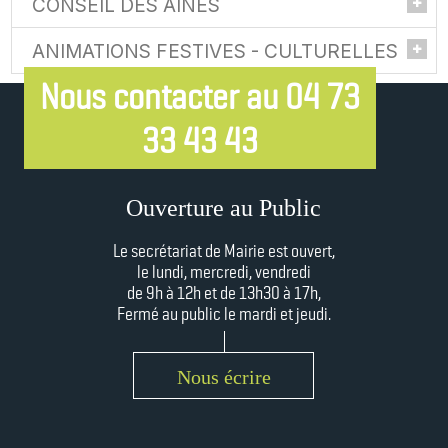
CONSEIL DES AINÉS
M. DUCHATEAU Julien, M. MIGNARD Bertrand,
Mme GOMEZ Tiffany, Mme ROCHEFORT Cécile,
ANIMATIONS FESTIVES - CULTURELLES
Mme BOUTONNET Nadine, Mme PEREZ Béatrice,
Mme DELAUNAY Blandine, Mme BOUTONNET
Mme MARIDET Sylvie, Mme DELAUNAY Blandine,
Nadine
Nous contacter au 04 73
Mme PEREZ Béatrice, Mme ROCHEFORT Cécile, M.
Mme MONTEL Carine, Mme DE SOUSA Magali, M.
MIGNARD Bertrand, Mme GOMEZ Tiffany, Mme
MAZURE Nicolas
33 43 43
MONTEL Carine, Mme BRUGIERE Emma
Ouverture au Public
Le secrétariat de Mairie est ouvert,
le lundi, mercredi, vendredi
de 9h à 12h et
de 13h30 à 17h,
Fermé au public le mardi et jeudi.
Nous écrire