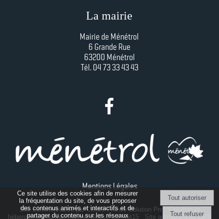
La mairie
Mairie de Ménétrol
6 Grande Rue
63200 Ménétrol
Tél. 04 73 33 43 43
Mentions Légales
Ce site utilise des cookies afin de mesurer
la fréquentation du site, de vous proposer
des contenus animés et interactifs et de
Site commercialisé par Centre France Solution Pro
-
Création et
partager du contenu sur les réseaux
hébergement du site Internet réalisé par Net15
-
Site administrable CMS